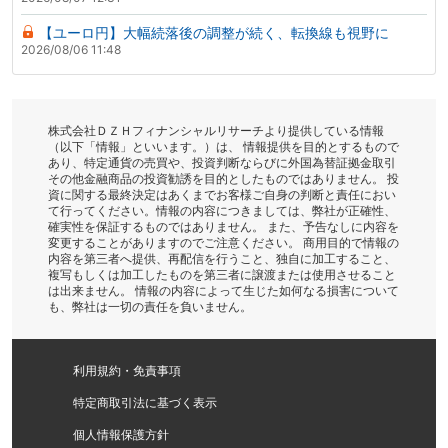
【ユーロ円】大幅続落後の調整が続く、転換線も視野に
2026/08/06 11:48
株式会社ＤＺＨフィナンシャルリサーチより提供している情報
（以下「情報」といいます。）は、 情報提供を目的とするもので
あり、特定通貨の売買や、投資判断ならびに外国為替証拠金取引
その他金融商品の投資勧誘を目的としたものではありません。 投
資に関する最終決定はあくまでお客様ご自身の判断と責任におい
て行ってください。情報の内容につきましては、弊社が正確性、
確実性を保証するものではありません。 また、予告なしに内容を
変更することがありますのでご注意ください。 商用目的で情報の
内容を第三者へ提供、再配信を行うこと、独自に加工すること、
複写もしくは加工したものを第三者に譲渡または使用させること
は出来ません。 情報の内容によって生じた如何なる損害について
も、弊社は一切の責任を負いません。
利用規約・免責事項
特定商取引法に基づく表示
個人情報保護方針