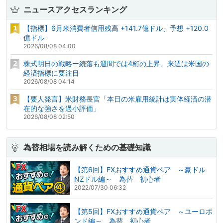
ニュースアクセスランキング
【指標】6月米消費者信用残高 +141.7億ドル、予想 +120.0
億ドル
2026/08/08 04:00
株式明日の戦略ー続落も週間では4桁の上昇、来週は米国の
経済指標に要注目
2026/08/08 04:14
【要人発言】米財務長官「本日の米雇用統計は実体経済の潜
在的な強さを過小評価」
2026/08/08 02:50
為替相場を読み解くための基礎知識
【第6回】FXおすすめ通貨ペア ～豪ドル
NZドル編～ 為替 初心者
2022/07/30 06:32
【第5回】FXおすすめ通貨ペア ～ユーロポ
ンド編～ 為替 初心者