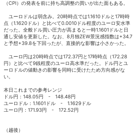
（CPI）の発表を前に持ち高調整の買いが出た面もある。
ユーロドルは弱含み。20時時点では1.1610ドルと17時時
点（1.1620ドル）と比べて0.0010ドル程度のユーロ安水準
だった。全般ドル買い圧力が高まると一時1.1601ドルと日
通し安値を更新した。なお、8月独ZEW景況感指数は+34.7
と予想+39.8を下回ったが、直接的な影響は小さかった。
ユーロ円は20時時点では172.37円と17時時点（172.28
円）と比べて9銭程度のユーロ高水準だった。ドル円とユ
ーロドルの値動きの影響を同時に受けたため方向感がな
い。
本日これまでの参考レンジ
ドル円：148.05円 - 148.48円
ユーロドル：1.1601ドル - 1.1629ドル
ユーロ円：171.93円 - 172.52円
（越後）