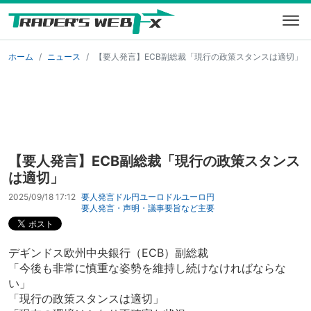
ホーム
ニュース
【要人発言】ECB副総裁「現行の政策スタンスは適切」
【要人発言】ECB副総裁「現行の政策スタンス
は適切」
2025/09/18 17:12
要人発言
ドル円
ユーロドル
ユーロ円
要人発言・声明・議事要旨など
主要
デギンドス欧州中央銀行（ECB）副総裁
「今後も非常に慎重な姿勢を維持し続けなければならな
い」
「現行の政策スタンスは適切」