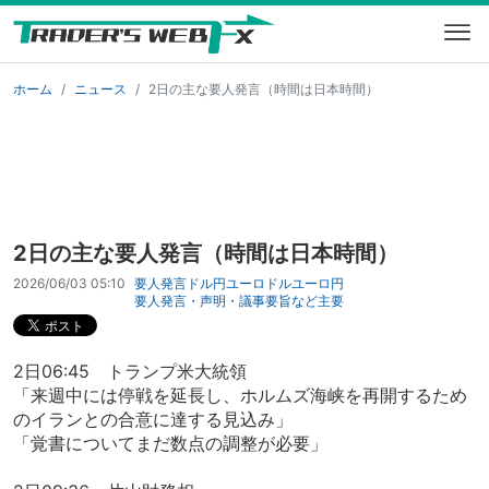
ホーム
ニュース
2日の主な要人発言（時間は日本時間）
2日の主な要人発言（時間は日本時間）
2026/06/03 05:10
要人発言
ドル円
ユーロドル
ユーロ円
要人発言・声明・議事要旨など
主要
2日06:45 トランプ米大統領
「来週中には停戦を延長し、ホルムズ海峡を再開するため
のイランとの合意に達する見込み」
「覚書についてまだ数点の調整が必要」