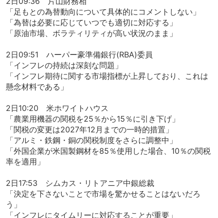
2日09:36 片山財務相
「足もとの為替動向について具体的にコメントしない」
「為替は必要に応じていつでも適切に対応する」
「原油市場、ボラティリティが高い状況のまま」
2日09:51 ハーパー豪準備銀行(RBA)委員
「インフレの持続は深刻な問題」
「インフレ期待に関する市場指標が上昇しており、これは
懸念材料である」
2日10:20 米ホワイトハウス
「農業用機器の関税を25％から15％に引き下げ」
「関税の変更は2027年12月までの一時的措置」
「アルミ・鉄鋼・銅の関税制度をさらに調整中」
「外国企業が米国製鋼材を85％使用した場合、10％の関税
率を適用」
2日17:53 シムカス・リトアニア中銀総裁
「決定を下さないことで市場を驚かせることはないだろ
う」
「インフレにタイムリーに対応することが重要」