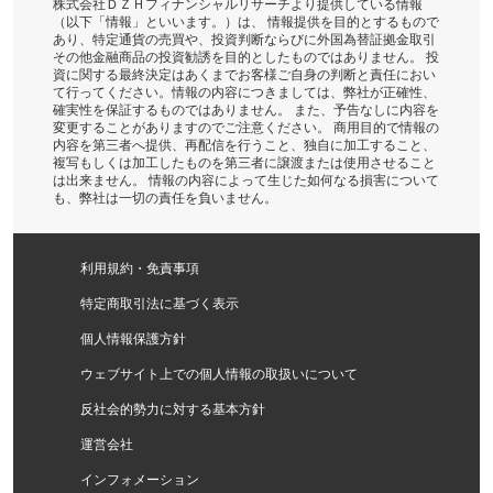
株式会社ＤＺＨフィナンシャルリサーチより提供している情報
（以下「情報」といいます。）は、 情報提供を目的とするもので
あり、特定通貨の売買や、投資判断ならびに外国為替証拠金取引
その他金融商品の投資勧誘を目的としたものではありません。 投
資に関する最終決定はあくまでお客様ご自身の判断と責任におい
て行ってください。情報の内容につきましては、弊社が正確性、
確実性を保証するものではありません。 また、予告なしに内容を
変更することがありますのでご注意ください。 商用目的で情報の
内容を第三者へ提供、再配信を行うこと、独自に加工すること、
複写もしくは加工したものを第三者に譲渡または使用させること
は出来ません。 情報の内容によって生じた如何なる損害について
も、弊社は一切の責任を負いません。
利用規約・免責事項
特定商取引法に基づく表示
個人情報保護方針
ウェブサイト上での個人情報の取扱いについて
反社会的勢力に対する基本方針
運営会社
インフォメーション