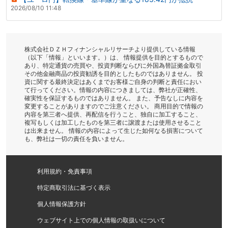
2026/08/10 11:48
株式会社ＤＺＨフィナンシャルリサーチより提供している情報
（以下「情報」といいます。）は、 情報提供を目的とするもので
あり、特定通貨の売買や、投資判断ならびに外国為替証拠金取引
その他金融商品の投資勧誘を目的としたものではありません。 投
資に関する最終決定はあくまでお客様ご自身の判断と責任におい
て行ってください。情報の内容につきましては、弊社が正確性、
確実性を保証するものではありません。 また、予告なしに内容を
変更することがありますのでご注意ください。 商用目的で情報の
内容を第三者へ提供、再配信を行うこと、独自に加工すること、
複写もしくは加工したものを第三者に譲渡または使用させること
は出来ません。 情報の内容によって生じた如何なる損害について
も、弊社は一切の責任を負いません。
利用規約・免責事項
特定商取引法に基づく表示
個人情報保護方針
ウェブサイト上での個人情報の取扱いについて