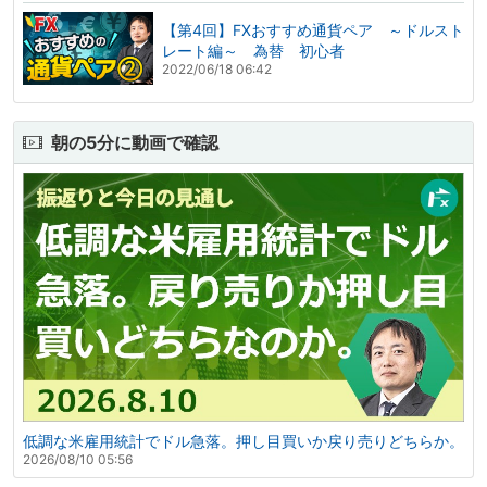
【第4回】FXおすすめ通貨ペア ～ドルスト
レート編～ 為替 初心者
2022/06/18 06:42
朝の5分に動画で確認
低調な米雇用統計でドル急落。押し目買いか戻り売りどちらか。
2026/08/10 05:56