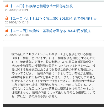
【ドル円】転換線と相場水準の関係を注視
2026/08/10 11:21
【ユーロドル】しばらく雲上限や90日線付近で伸び悩むか
2026/08/10 12:13
【ユーロ円】転換線・基準線が重なる183.42円が抵抗
2026/08/10 11:48
株式会社ＤＺＨフィナンシャルリサーチより提供している情報
（以下「情報」といいます。）は、 情報提供を目的とするもので
あり、特定通貨の売買や、投資判断ならびに外国為替証拠金取引
その他金融商品の投資勧誘を目的としたものではありません。 投
資に関する最終決定はあくまでお客様ご自身の判断と責任におい
て行ってください。情報の内容につきましては、弊社が正確性、
確実性を保証するものではありません。 また、予告なしに内容を
変更することがありますのでご注意ください。 商用目的で情報の
内容を第三者へ提供、再配信を行うこと、独自に加工すること、
複写もしくは加工したものを第三者に譲渡または使用させること
は出来ません。 情報の内容によって生じた如何なる損害について
も、弊社は一切の責任を負いません。