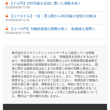
【ドル円】200日線を念頭に置いた値動き続く
2026/08/06 11:06
【ユーロドル】一目・雲上限から90日線が攻防の分岐点
2026/08/06 12:15
【ユーロ円】大幅続落後の調整が続く、転換線も視野に
2026/08/06 11:48
株式会社ＤＺＨフィナンシャルリサーチより提供している情報
（以下「情報」といいます。）は、 情報提供を目的とするもので
あり、特定通貨の売買や、投資判断ならびに外国為替証拠金取引
その他金融商品の投資勧誘を目的としたものではありません。 投
資に関する最終決定はあくまでお客様ご自身の判断と責任におい
て行ってください。情報の内容につきましては、弊社が正確性、
確実性を保証するものではありません。 また、予告なしに内容を
変更することがありますのでご注意ください。 商用目的で情報の
内容を第三者へ提供、再配信を行うこと、独自に加工すること、
複写もしくは加工したものを第三者に譲渡または使用させること
は出来ません。 情報の内容によって生じた如何なる損害について
も、弊社は一切の責任を負いません。