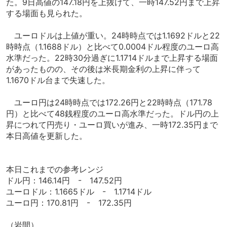
た。9日高値の147.18円を上抜けて、一時147.52円まで上昇
する場面も見られた。
ユーロドルは上値が重い。24時時点では1.1692ドルと22
時時点（1.1688ドル）と比べて0.0004ドル程度のユーロ高
水準だった。22時30分過ぎに1.1714ドルまで上昇する場面
があったものの、その後は米長期金利の上昇に伴って
1.1670ドル台まで失速した。
ユーロ円は24時時点では172.26円と22時時点（171.78
円）と比べて48銭程度のユーロ高水準だった。ドル円の上
昇につれて円売り・ユーロ買いが進み、一時172.35円まで
本日高値を更新した。
本日これまでの参考レンジ
ドル円：146.14円 - 147.52円
ユーロドル：1.1665ドル - 1.1714ドル
ユーロ円：170.81円 - 172.35円
（岩間）