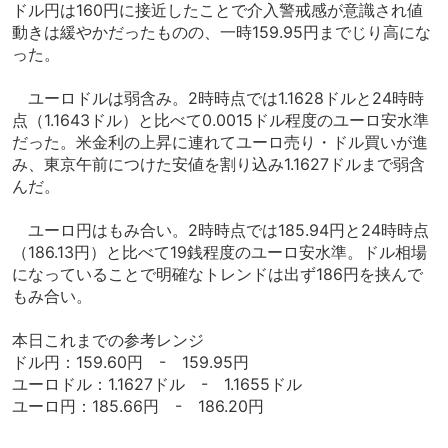
ドル円は160円に接近したことで介入警戒感が意識され値
動きは緩やかだったものの、一時159.95円までじり高にな
った。
ユーロドルは弱含み。2時時点では1.1628ドルと24時時
点（1.1643ドル）と比べて0.0015ドル程度のユーロ安水準
だった。米金利の上昇に連れてユーロ売り・ドル買いが進
み、東京午前につけた安値を割り込み1.1627ドルまで弱含
んだ。
ユーロ円はもみ合い。2時時点では185.94円と24時時点
（186.13円）と比べて19銭程度のユーロ安水準。ドル相場
になっていることで明確なトレンドは出ず186円を挟んで
もみ合い。
本日これまでの参考レンジ
ドル円：159.60円 - 159.95円
ユーロドル：1.1627ドル - 1.1655ドル
ユーロ円：185.66円 - 186.20円