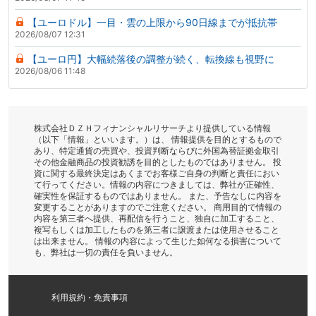
【ユーロドル】一目・雲の上限から90日線までが抵抗帯
2026/08/07 12:31
【ユーロ円】大幅続落後の調整が続く、転換線も視野に
2026/08/06 11:48
株式会社ＤＺＨフィナンシャルリサーチより提供している情報
（以下「情報」といいます。）は、 情報提供を目的とするもので
あり、特定通貨の売買や、投資判断ならびに外国為替証拠金取引
その他金融商品の投資勧誘を目的としたものではありません。 投
資に関する最終決定はあくまでお客様ご自身の判断と責任におい
て行ってください。情報の内容につきましては、弊社が正確性、
確実性を保証するものではありません。 また、予告なしに内容を
変更することがありますのでご注意ください。 商用目的で情報の
内容を第三者へ提供、再配信を行うこと、独自に加工すること、
複写もしくは加工したものを第三者に譲渡または使用させること
は出来ません。 情報の内容によって生じた如何なる損害について
も、弊社は一切の責任を負いません。
利用規約・免責事項