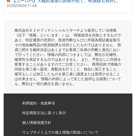
【ユーロ円】大幅続落後の調整が続く、転換線も視野に
2026/08/06 11:48
株式会社ＤＺＨフィナンシャルリサーチより提供している情報
（以下「情報」といいます。）は、 情報提供を目的とするもので
あり、特定通貨の売買や、投資判断ならびに外国為替証拠金取引
その他金融商品の投資勧誘を目的としたものではありません。 投
資に関する最終決定はあくまでお客様ご自身の判断と責任におい
て行ってください。情報の内容につきましては、弊社が正確性、
確実性を保証するものではありません。 また、予告なしに内容を
変更することがありますのでご注意ください。 商用目的で情報の
内容を第三者へ提供、再配信を行うこと、独自に加工すること、
複写もしくは加工したものを第三者に譲渡または使用させること
は出来ません。 情報の内容によって生じた如何なる損害について
も、弊社は一切の責任を負いません。
利用規約・免責事項
特定商取引法に基づく表示
個人情報保護方針
ウェブサイト上での個人情報の取扱いについて