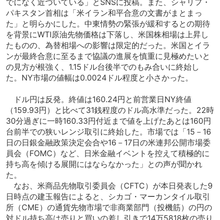
でになく近づいている」とSNSに投稿。また、シャリフ・
パキスタン首相は「米イラン和平合意の文書がまとまっ
た」と明らかにした。中東情勢の緊張が緩和するとの期待
を背景にWTI原油先物価格は下落し、米国株相場は上昇し
たものの、為替相場への影響は限定的だった。米国とイラ
ンが最終合意に至るまで協議の進展を慎重に見極めたいと
の見方が根強く、1.15ドル台後半でのもみ合いに終始し
た。NY市場の値幅は0.0024ドル程度と小さかった。
ドル円は反発。終値は160.24円と前営業日NY終値
（159.93円）と比べて31銭程度のドル高水準だった。22時
30分過ぎに一時160.33円付近まで値を上げたあとは160円
台前半での狭いレンジ取引に終始した。市場では「15－16
日の日銀金融政策決定会合や16－17日の米連邦公開市場委
員会（FOMC）など、日米金融イベントを控えて積極的に
持ち高を傾ける展開にはならなかった」との声が聞かれ
た。
なお、米商品先物取引委員会（CFTC）が本日発表した9
日時点の建玉報告によると、シカゴ・マーカンタイル取引
所（CME）の通貨先物市場で非商業部門（投機筋）の円の
対ドル持ち高は売りと買いの差し引きで14万5818枚の売り