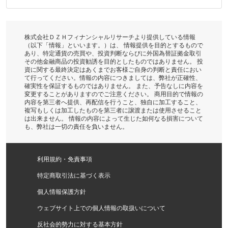
株式会社ＤＺＨフィナンシャルリサーチより提供している情報
（以下「情報」といいます。）は、 情報提供を目的とするもので
あり、特定通貨の売買や、投資判断ならびに外国為替証拠金取引
その他金融商品の投資勧誘を目的としたものではありません。 投
資に関する最終決定はあくまでお客様ご自身の判断と責任におい
て行ってください。情報の内容につきましては、弊社が正確性、
確実性を保証するものではありません。 また、予告なしに内容を
変更することがありますのでご注意ください。 商用目的で情報の
内容を第三者へ提供、再配信を行うこと、独自に加工すること、
複写もしくは加工したものを第三者に譲渡または使用させること
は出来ません。 情報の内容によって生じた如何なる損害について
も、弊社は一切の責任を負いません。
利用規約・免責事項
特定商取引法に基づく表示
個人情報保護方針
ウェブサイト上での個人情報の取扱いについて
反社会的勢力に対する基本方針