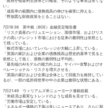
「政府が低金利を誘導との報道、そのような事実は全くな
い」
「成長率の範囲内に債務残高の伸びを確実に抑える」
「野放図な財政政策をとることはない」
7日18:38 英中銀（BOE）金融安定報告書
「リスク資産のバリュエーション、国債市場、およびリス
クの高いクレジット市場における従来の脆弱性は依然とし
て残っている」
「株式市場においてレバレッジが大幅に上昇している」
「英国の家計および企業の債務残高は歴史的基準で見ると
依然として低く、債務の脆弱性は平均的」
「最先端のAIモデルの能力向上は、サイバー攻撃およびオ
ペレーショナル・リスクを増大させる」
「英国の家計および企業は全体として回復力を維持してい
るが、一部の低所得世帯や中小企業は脆弱な状態にある」
7日21:49 ウィリアムズ米ニューヨーク連銀総裁
「米経済は着実なトレンドのような成長を見せている」
「労働市場は安定している」
「エネルギー価格の下落は良いニュースであり、さらに和