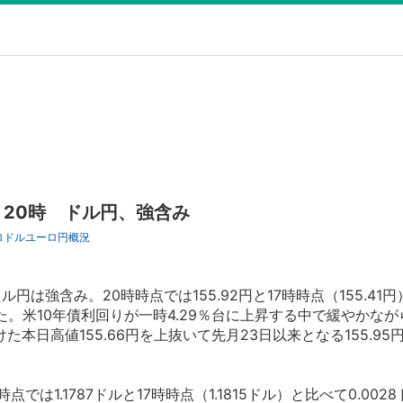
20時 ドル円、強含み
ロドル
ユーロ円
概況
は強含み。20時時点では155.92円と17時時点（155.41
た。米10年債利回りが一時4.29％台に上昇する中で緩やかなが
本日高値155.66円を上抜いて先月23日以来となる155.95
は1.1787ドルと17時時点（1.1815ドル）と比べて0.002