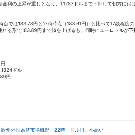
金利の上昇が重しとなり、1.1787ドルまで下押して朝方に付
では183.78円と17時時点（183.61円）と比べて17銭程度
れる形で183.89円まで値を上げるも、同時にユーロドルが下
5円
.1824ドル
.89円
欧州外国為替市場概況・22時 ドル円、小高い