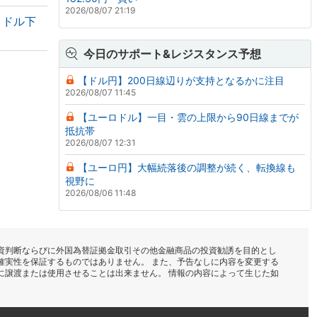
2026/08/07 21:19
・ドル下
今日のサポート&レジスタンス予想
【ドル円】200日線辺りが支持となるかに注目
2026/08/07 11:45
【ユーロドル】一目・雲の上限から90日線までが
抵抗帯
2026/08/07 12:31
【ユーロ円】大幅続落後の調整が続く、転換線も
視野に
2026/08/06 11:48
資判断ならびに外国為替証拠金取引その他金融商品の投資勧誘を目的とし
確実性を保証するものではありません。 また、予告なしに内容を変更する
に譲渡または使用させることは出来ません。 情報の内容によって生じた如