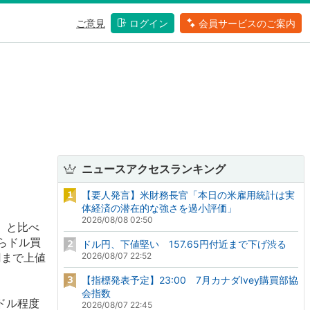
ご意見
ログイン
会員サービスのご案内
ニュースアクセスランキング
【要人発言】米財務長官「本日の米雇用統計は実
体経済の潜在的な強さを過小評価」
2026/08/08 02:50
円）と比べ
らドル買
ドル円、下値堅い 157.65円付近まで下げ渋る
円まで上値
2026/08/07 22:52
【指標発表予定】23:00 7月カナダIvey購買部協
会指数
8ドル程度
2026/08/07 22:45