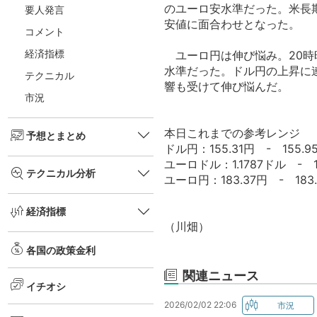
のユーロ安水準だった。米長期
要人発言
安値に面合わせとなった。
コメント
経済指標
ユーロ円は伸び悩み。20時時点
水準だった。ドル円の上昇に連
テクニカル
響も受けて伸び悩んだ。
市況
本日これまでの参考レンジ
予想とまとめ
ドル円：155.31円 - 155.9
ユーロドル：1.1787ドル - 1
テクニカル分析
ユーロ円：183.37円 - 183
経済指標
（川畑）
各国の政策金利
関連ニュース
イチオシ
2026/02/02 22:06