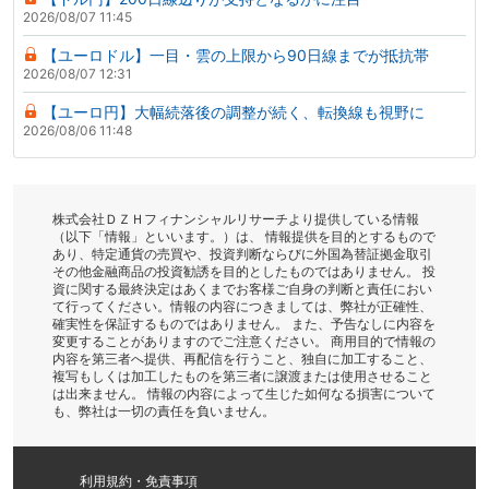
2026/08/07 11:45
【ユーロドル】一目・雲の上限から90日線までが抵抗帯
2026/08/07 12:31
【ユーロ円】大幅続落後の調整が続く、転換線も視野に
2026/08/06 11:48
株式会社ＤＺＨフィナンシャルリサーチより提供している情報
（以下「情報」といいます。）は、 情報提供を目的とするもので
あり、特定通貨の売買や、投資判断ならびに外国為替証拠金取引
その他金融商品の投資勧誘を目的としたものではありません。 投
資に関する最終決定はあくまでお客様ご自身の判断と責任におい
て行ってください。情報の内容につきましては、弊社が正確性、
確実性を保証するものではありません。 また、予告なしに内容を
変更することがありますのでご注意ください。 商用目的で情報の
内容を第三者へ提供、再配信を行うこと、独自に加工すること、
複写もしくは加工したものを第三者に譲渡または使用させること
は出来ません。 情報の内容によって生じた如何なる損害について
も、弊社は一切の責任を負いません。
利用規約・免責事項