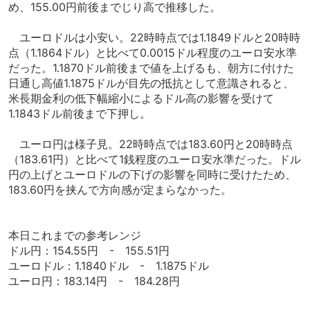
め、155.00円前後までじり高で推移した。
ユーロドルは小安い。22時時点では1.1849ドルと20時時
点（1.1864ドル）と比べて0.0015ドル程度のユーロ安水準
だった。1.1870ドル前後まで値を上げるも、朝方に付けた
日通し高値1.1875ドルが目先の抵抗として意識されると、
米長期金利の低下幅縮小によるドル高の影響を受けて
1.1843ドル前後まで下押し。
ユーロ円は様子見。22時時点では183.60円と20時時点
（183.61円）と比べて1銭程度のユーロ安水準だった。ドル
円の上げとユーロドルの下げの影響を同時に受けたため、
183.60円を挟んで方向感が定まらなかった。
本日これまでの参考レンジ
ドル円：154.55円 - 155.51円
ユーロドル：1.1840ドル - 1.1875ドル
ユーロ円：183.14円 - 184.28円