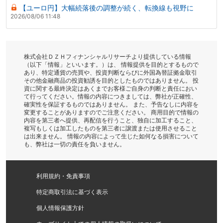
【ユーロ円】大幅続落後の調整が続く、転換線も視野に
2026/08/06 11:48
株式会社ＤＺＨフィナンシャルリサーチより提供している情報
（以下「情報」といいます。）は、 情報提供を目的とするもので
あり、特定通貨の売買や、投資判断ならびに外国為替証拠金取引
その他金融商品の投資勧誘を目的としたものではありません。 投
資に関する最終決定はあくまでお客様ご自身の判断と責任におい
て行ってください。情報の内容につきましては、弊社が正確性、
確実性を保証するものではありません。 また、予告なしに内容を
変更することがありますのでご注意ください。 商用目的で情報の
内容を第三者へ提供、再配信を行うこと、独自に加工すること、
複写もしくは加工したものを第三者に譲渡または使用させること
は出来ません。 情報の内容によって生じた如何なる損害について
も、弊社は一切の責任を負いません。
利用規約・免責事項
特定商取引法に基づく表示
個人情報保護方針