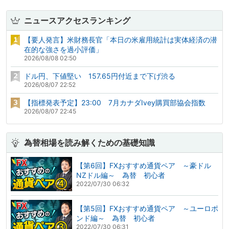
ニュースアクセスランキング
【要人発言】米財務長官「本日の米雇用統計は実体経済の潜
在的な強さを過小評価」
2026/08/08 02:50
ドル円、下値堅い 157.65円付近まで下げ渋る
2026/08/07 22:52
【指標発表予定】23:00 7月カナダIvey購買部協会指数
2026/08/07 22:45
為替相場を読み解くための基礎知識
【第6回】FXおすすめ通貨ペア ～豪ドル
NZドル編～ 為替 初心者
2022/07/30 06:32
【第5回】FXおすすめ通貨ペア ～ユーロポ
ンド編～ 為替 初心者
2022/07/30 06:31