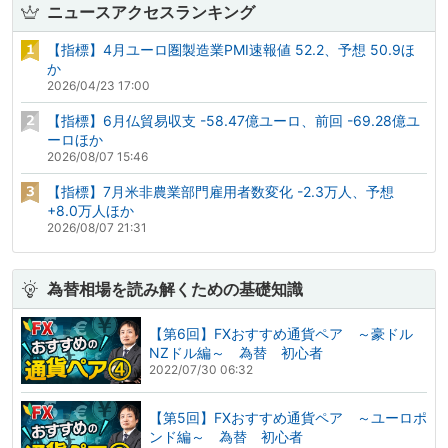
ニュースアクセスランキング
【指標】4月ユーロ圏製造業PMI速報値 52.2、予想 50.9ほ
か
2026/04/23 17:00
【指標】6月仏貿易収支 -58.47億ユーロ、前回 -69.28億ユ
ーロほか
2026/08/07 15:46
【指標】7月米非農業部門雇用者数変化 -2.3万人、予想
+8.0万人ほか
2026/08/07 21:31
為替相場を読み解くための基礎知識
【第6回】FXおすすめ通貨ペア ～豪ドル
NZドル編～ 為替 初心者
2022/07/30 06:32
【第5回】FXおすすめ通貨ペア ～ユーロポ
ンド編～ 為替 初心者