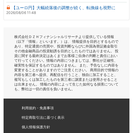
【ユーロ円】大幅続落後の調整が続く、転換線も視野に
2026/08/06 11:48
株式会社ＤＺＨフィナンシャルリサーチより提供している情報
（以下「情報」といいます。）は、 情報提供を目的とするもので
あり、特定通貨の売買や、投資判断ならびに外国為替証拠金取引
その他金融商品の投資勧誘を目的としたものではありません。 投
資に関する最終決定はあくまでお客様ご自身の判断と責任におい
て行ってください。情報の内容につきましては、弊社が正確性、
確実性を保証するものではありません。 また、予告なしに内容を
変更することがありますのでご注意ください。 商用目的で情報の
内容を第三者へ提供、再配信を行うこと、独自に加工すること、
複写もしくは加工したものを第三者に譲渡または使用させること
は出来ません。 情報の内容によって生じた如何なる損害について
も、弊社は一切の責任を負いません。
利用規約・免責事項
特定商取引法に基づく表示
個人情報保護方針