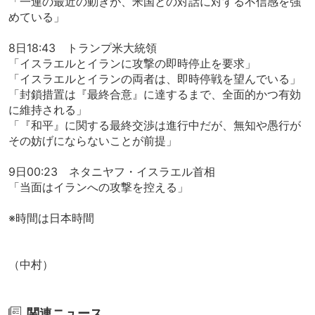
「一連の最近の動きが、米国との対話に対する不信感を強
めている」
8日18:43 トランプ米大統領
「イスラエルとイランに攻撃の即時停止を要求」
「イスラエルとイランの両者は、即時停戦を望んでいる」
「封鎖措置は『最終合意』に達するまで、全面的かつ有効
に維持される」
「『和平』に関する最終交渉は進行中だが、無知や愚行が
その妨げにならないことが前提」
9日00:23 ネタニヤフ・イスラエル首相
「当面はイランへの攻撃を控える」
※時間は日本時間
（中村）
関連ニュース