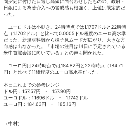
間夕刻に付けた日通し高値に面合わせしたものの、政府・
日銀による為替介入への警戒感も根強く、上値は限定的だ
った。
ユーロドルは小動き。24時時点では1.1707ドルと22時時
点（1.1702ドル）と比べて0.0005ドル程度のユーロ高水準
だった。新規材料難から様子見ムードが広がり、大きな方
向感は出なかった。「市場の注目は14日に予定されている
米中首脳会談に向いている」との声も聞かれた。
ユーロ円は24時時点では184.82円と22時時点（184.71
円）と比べて11銭程度のユーロ高水準だった。
本日これまでの参考レンジ
ドル円：157.57円 - 157.90円
ユーロドル：1.1696ドル - 1.1742ドル
ユーロ円：184.63円 - 185.16円
（中村）