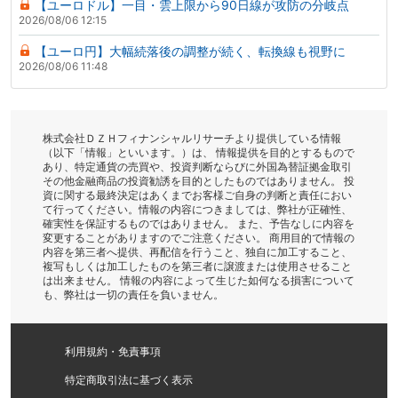
【ユーロドル】一目・雲上限から90日線が攻防の分岐点
2026/08/06 12:15
【ユーロ円】大幅続落後の調整が続く、転換線も視野に
2026/08/06 11:48
株式会社ＤＺＨフィナンシャルリサーチより提供している情報
（以下「情報」といいます。）は、 情報提供を目的とするもので
あり、特定通貨の売買や、投資判断ならびに外国為替証拠金取引
その他金融商品の投資勧誘を目的としたものではありません。 投
資に関する最終決定はあくまでお客様ご自身の判断と責任におい
て行ってください。情報の内容につきましては、弊社が正確性、
確実性を保証するものではありません。 また、予告なしに内容を
変更することがありますのでご注意ください。 商用目的で情報の
内容を第三者へ提供、再配信を行うこと、独自に加工すること、
複写もしくは加工したものを第三者に譲渡または使用させること
は出来ません。 情報の内容によって生じた如何なる損害について
も、弊社は一切の責任を負いません。
利用規約・免責事項
特定商取引法に基づく表示