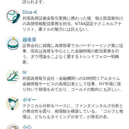
語られます。
Dice-K
外国為替証拠金取引業務に携わった後、個人投資家向け
の為替情報配信業務を担当。NTAA認定テクニカルアナ
リスト。豪ドルの魅力には抗えない。
越後屋
証券会社に就職し為替部署でカバーディーリング業に従
事。現在は為替を中心とした金融情報の配信業務を行
う。ダウ理論をこよなく愛するトレンドフォロー戦略
家。
IV
外国為替取引会社・金融機関への24時間リアルタイム
金融情報サービスの為替記者として従事。NY市場に張
り付いて相場をみており、ゴールドの動向にも詳しい。
ボギー
テクニカル分析をベースに、ファンダメンタルズ分析と
の整合性を図り、相場観を構築している。「ゴルフと相
場は、どちらもタイミングが全て」が座右の名。
小心