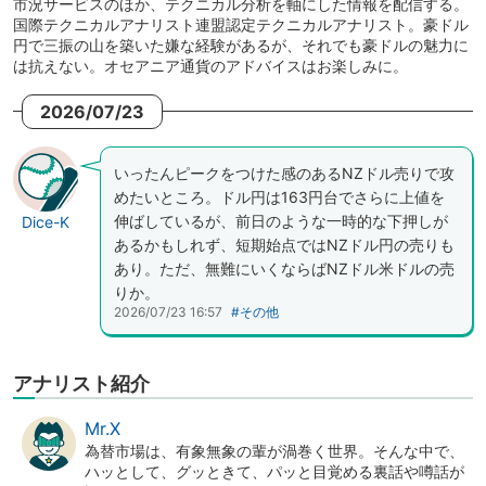
市況サービスのほか、テクニカル分析を軸にした情報を配信する。
国際テクニカルアナリスト連盟認定テクニカルアナリスト。豪ドル
円で三振の山を築いた嫌な経験があるが、それでも豪ドルの魅力に
は抗えない。オセアニア通貨のアドバイスはお楽しみに。
2026/07/23
いったんピークをつけた感のあるNZドル売りで攻
めたいところ。ドル円は163円台でさらに上値を
伸ばしているが、前日のような一時的な下押しが
Dice-K
あるかもしれず、短期始点ではNZドル円の売りも
あり。ただ、無難にいくならばNZドル米ドルの売
りか。
2026/07/23 16:57
#その他
アナリスト紹介
Mr.X
為替市場は、有象無象の輩が渦巻く世界。そんな中で、
ハッとして、グッときて、パッと目覚める裏話や噂話が