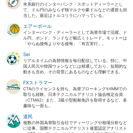
米系銀行のインターバンク・スポットディーラーとし
て、ドル円のみならず独マルクや豪ドルなどの通貨も担
当した。最近はトルコリラにハマっている。
エアーボール
インターバンク・ディーラーとして為替市場で活躍。ド
ル円、ポンド、ランドなど幅広くトレード。モットーは
「やらぬ後悔よりやる後悔」「有言実行」。
Sei
リアルタイムの為替情報を毎日配信している。特に、中
国人民元や韓国ウォンなどには精通しており、短期的な
動きも含め、その背景にあるものなども理解できる。
FXストラマー
CTAのライセンスを持ち、為替ブローキングやIMMでの
取引も経験。日本テクニカルアナリスト協会検定会員
（CTMA2）また、2級小型船舶免許を取得するなど、多
趣味な一面も。
道民
複数の外国為替取引会社でディーリングや相場分析など
に従事。国際テクニカルアナリスト連盟認定アナリスト