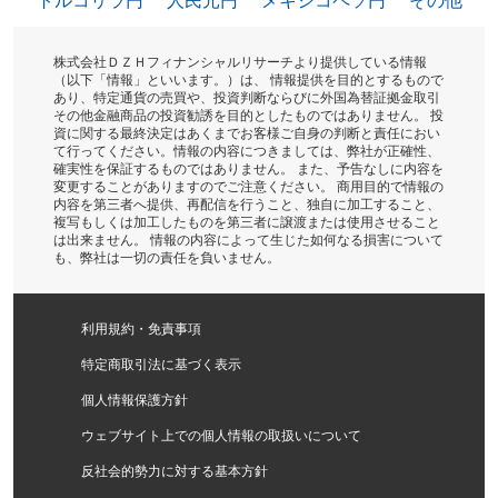
トルコリラ円
人民元円
メキシコペソ円
その他
株式会社ＤＺＨフィナンシャルリサーチより提供している情報
（以下「情報」といいます。）は、 情報提供を目的とするもので
あり、特定通貨の売買や、投資判断ならびに外国為替証拠金取引
その他金融商品の投資勧誘を目的としたものではありません。 投
資に関する最終決定はあくまでお客様ご自身の判断と責任におい
て行ってください。情報の内容につきましては、弊社が正確性、
確実性を保証するものではありません。 また、予告なしに内容を
変更することがありますのでご注意ください。 商用目的で情報の
内容を第三者へ提供、再配信を行うこと、独自に加工すること、
複写もしくは加工したものを第三者に譲渡または使用させること
は出来ません。 情報の内容によって生じた如何なる損害について
も、弊社は一切の責任を負いません。
利用規約・免責事項
特定商取引法に基づく表示
個人情報保護方針
ウェブサイト上での個人情報の取扱いについて
反社会的勢力に対する基本方針